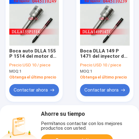
Boca auto DLLA 155
Boca DLLA 149 P
P 1514 del motor de
1471 del inyector del
la boca
motor de la boca
Precio:
USD 10 / piece
Precio:
USD 10 / piece
DLLA155P1514 (0
DLLA149P1471 (0
MOQ:
1
MOQ:
1
433 191 935) del
433 171 914) de la
inyector de
niebla de ORLTL para
Obtenga el último precio
Obtenga el último precio
combustible de
For BOS 0 445 110
ORLTL para Mazda 0
239
Contactar ahora
Contactar ahora
445 110 249
Ahorre su tiempo
Permítanos contactar con los mejores
productos con usted.