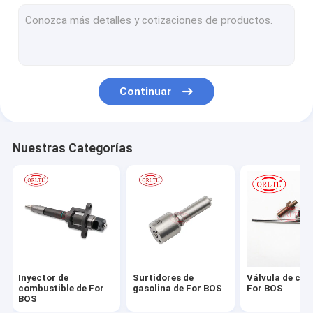
Nuez de la boca de For BOS y cuña del inyector
For BOS otras piezas del inyector
Inyector de Denso
Continuar
Boca de Denso
Válvula del inyector de Denso y equipo de reparación
Nuestras Categorías
Denso otras piezas del inyector
For Delp Injector
For Delp Nozzle
For Delp Other Injector Parts
Inyector de
Surtidores de
Válvula de con
Inyector de C6 C7 C9 y otras piezas
combustible de For
gasolina de For BOS
For BOS
BOS