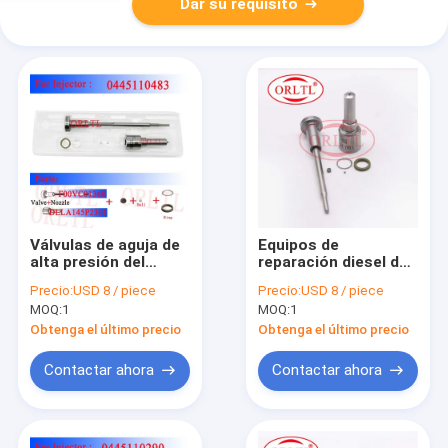
Dar su requisito
Válvulas de aguja de
Equipos de
alta presión del
reparación diesel de
ángulo de la boca de
la bomba de la boca
Precio:
USD 8 / piece
Precio:
USD 8 / piece
espray de ORLTL
de espray de la niebla
MOQ:
1
MOQ:
1
0433172301)
de ORLTL
DLLA145P2301
0433171877)
Obtenga el último precio
Obtenga el último precio
(F00VC01368 para
DLLA160P1415
Shangchai
(F00VC01331 para
Contactar ahora
Contactar ahora
0445110483
BMW 0445110219