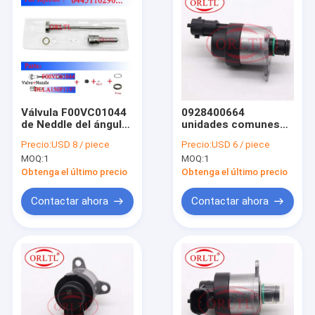
Válvula F00VC01044
0928400664
de Neddle del ángulo
unidades comunes
de los anillos de
0928 de la medida del
Precio:
USD 8 / piece
Precio:
USD 6 / piece
cierre de ORLTL
carril instrumento de
MOQ:
1
MOQ:
1
DLLA150P1197
medida del aceite
(0433171755) para
400 664 0 928 400
Obtenga el último precio
Obtenga el último precio
Hyundai 0445110290
664 electrónicos
para For BOS
Contactar ahora
Contactar ahora
Inicio
Productos
Sobre nosotros