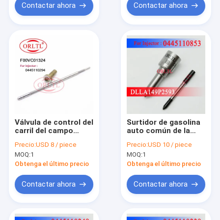
Contactar ahora
Contactar ahora
Válvula de control del
Surtidor de gasolina
carril del campo
auto común de la
común de la válvula
boca DLLA149P2593
Precio:
USD 8 / piece
Precio:
USD 10 / piece
F00V C01 324 F 00V
(0 433 172 593) del
MOQ:
1
MOQ:
1
C01 324 de los
inyector del carril de
recambios de ORLTL
ORLTL DLLA 149 P
Obtenga el último precio
Obtenga el último precio
F00VC01324 para el
2593 para 0 445 110
inyector 0445110294
853
Contactar ahora
Contactar ahora
de For BOS