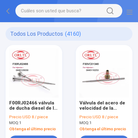
Todos Los Productos
(4160)
F00RJ02466 válvula
Válvula del acero de
de ducha diesel de la
velocidad de la
válvula automática
válvula F00V C01 346
Precio:
USD 8 / piece
Precio:
USD 8 / piece
F00R J02 466 F 00R
F 00V C01 346 del
MOQ:
1
MOQ:
1
J02 466 para el
combustible diesel
HOMBRE 0445120061
F00VC01346 para
Obtenga el último precio
Obtenga el último precio
0445120274
HYUNDAI 0445110257