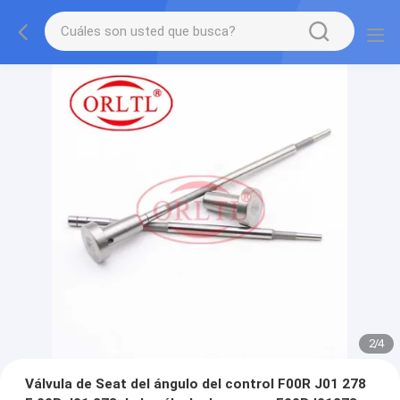
2
/
4
Válvula de Seat del ángulo del control F00R J01 278