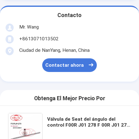
Contacto
Mr. Wang
+8613071013502
Ciudad de NanYang, Henan, China
Contactar ahora
Obtenga El Mejor Precio Por
Válvula de Seat del ángulo del
control F00R J01 278 F 00R J01 278
de la válvula de escape F00RJ01278
para NUEVA HOLANDA 0445120057