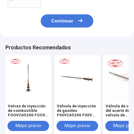
0445120075
Continuar
Productos Recomendados
Valvas de inyección
Válvula de inyección
Válvula de con
de combustible
de gasóleo
del aceite de l
FOOVC45200 FOOV
F00VC45200 F00V
válvula de
C45 200 Válvula de
C45 200 Válvula de
seguridad de l
control del inyector
bomba de
presión de OR
Mejor precio
Mejor precio
Mejor pre
diésel F OOV C45 200
combustible para
FOOVC01372 
para el inyector
automóviles F 00V
C01 372 FOOV