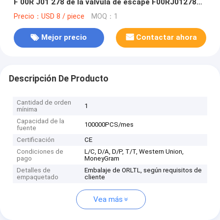
F 00R J01 278 de la válvula de escape F00RJ01278
para NUEVA HOLANDA 0445120057 0445120075
Precio：USD 8 / piece
MOQ：1
Mejor precio
Contactar ahora
Descripción De Producto
Cantidad de orden
1
mínima
Capacidad de la
100000PCS/mes
fuente
Certificación
CE
Condiciones de
L/C, D/A, D/P, T/T, Western Union,
pago
MoneyGram
Detalles de
Embalaje de ORLTL, según requisitos de
empaquetado
cliente
Vea más