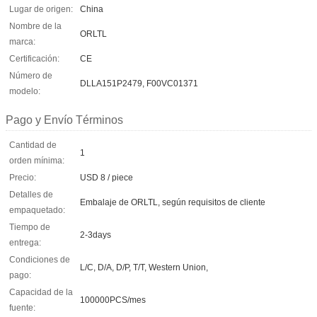
Lugar de origen:
China
Nombre de la
ORLTL
marca:
Certificación:
CE
Número de
DLLA151P2479, F00VC01371
modelo:
Pago y Envío Términos
Cantidad de
1
orden mínima:
Precio:
USD 8 / piece
Detalles de
Embalaje de ORLTL, según requisitos de cliente
empaquetado:
Tiempo de
2-3days
entrega:
Condiciones de
L/C, D/A, D/P, T/T, Western Union,
pago:
Capacidad de la
100000PCS/mes
fuente: